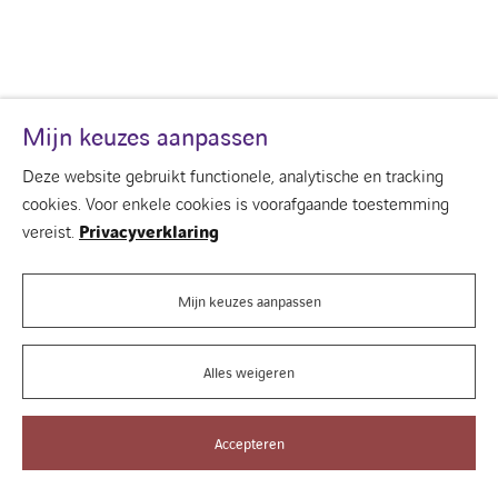
Mijn keuzes aanpassen
Deze website gebruikt functionele, analytische en tracking
cookies. Voor enkele cookies is voorafgaande toestemming
Over ons
vereist.
Privacyverklaring
Uw gebouw
Onze visie van het gebouw
Onze merken
Mijn keuzes aanpassen
Contacteer ons
Alles weigeren
Cookies
Accepteren
Juridische informatie
©
VINCI Energies Building Solutions 2026